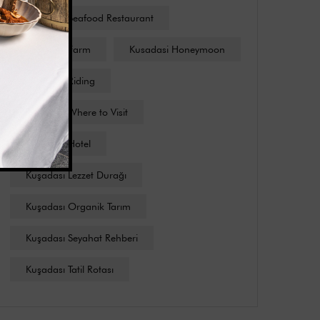
Charides Seafood Restaurant
Kusadasi Farm
Kusadasi Honeymoon
Kusadasi Riding
Kusadasi Where to Visit
Kuşadası Hotel
Kuşadası Lezzet Durağı
Kuşadası Organik Tarım
Kuşadası Seyahat Rehberi
Kuşadası Tatil Rotası