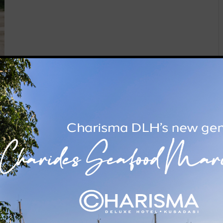
IDING
,
KUŞADASI ORGANIK TARIM
0
COMMENTS
tion Experience in Kuşadası:
 Sefa Bey Farm
ası is one of the most popular vacation destinations in
ortable accommodations and healthy, natural cuisine, the
ou. The reason it stands out among Kuşadası hotels isn’t