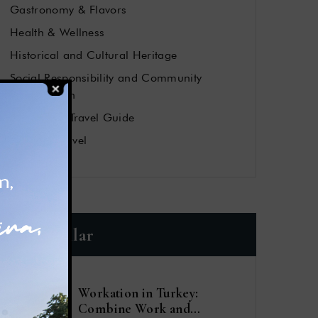
Gastronomy & Flavors
Health & Wellness
Historical and Cultural Heritage
Social Responsibility and Community
Contribution
Vacation & Travel Guide
WorkandTravel
Son Yazılar
Workation in Turkey:
Combine Work and