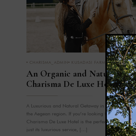
CHARISMA_ADMIN
KUSADASI FARM
,
KUSADASI R
An Organic and Natural Vaca
Charisma De Luxe Hotel and
A Luxurious and Natural Getaway in Kuşadası Kuşad
the Aegean region. If you’re looking for both comf
Charisma De Luxe Hotel is the perfect choice for y
just its luxurious service, […]