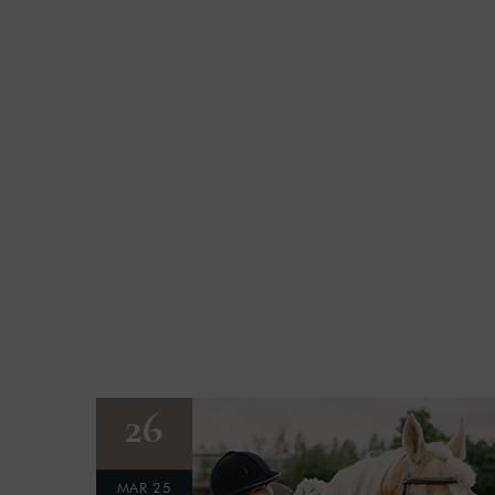
- STAY U
26
MAR 25