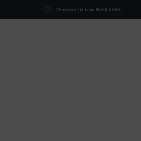
Charisma De Luxe Hotel KVKK
Activities
Events
Contact
English