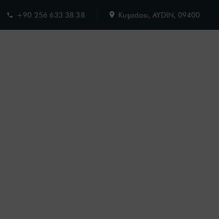
+90 256 633 38 38
Kuşadası, AYDIN, 09400
Charisma Hotel