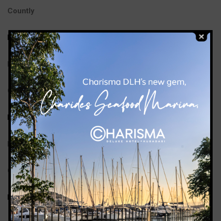
Countly
http://count.ly/legal/cookie-policy
Bu bağlantı yeni sekmede açılacak.
Google Adwords
https://support.google.com/ads/answer/2662922?hl=en
Bu bağlantı yeni sekmede açılacak.
Google Analytics
https://tools.google.com/dlpage/gaoptout