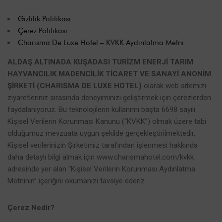
Gizlilik Politikası
Çerez Politikası
Charisma De Luxe Hotel – KVKK Aydınlatma Metni
ALDAŞ ALTINADA KUŞADASI TURİZM ENERJİ TARIM
HAYVANCILIK MADENCİLİK TİCARET VE SANAYİ ANONİM
ŞİRKETİ (CHARISMA DE LUXE HOTEL)
olarak web sitemizi
ziyaretleriniz sırasında deneyiminizi geliştirmek için çerezlerden
faydalanıyoruz. Bu teknolojilerin kullanımı başta 6698 sayılı
Kişisel Verilerin Korunması Kanunu (“KVKK”) olmak üzere tabi
olduğumuz mevzuata uygun şekilde gerçekleştirilmektedir.
Kişisel verilerinizin Şirketimiz tarafından işlenmesi hakkında
daha detaylı bilgi almak için www.charismahotel.com/kvkk
adresinde yer alan “Kişisel Verilerin Korunması Aydınlatma
Metninin” içeriğini okumanızı tavsiye ederiz.
Çerez Nedir?