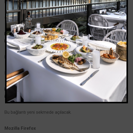
Bu bağlantı yeni sekmede açılacak.
Google Chrome
http://www.google.com/support/chrome/bin/answer.py?
hl=en&answer=95647
Bu bağlantı yeni sekmede açılacak.
Internet Explorer
https://support.microsoft.com/en-us/help/17442/windows-
internet-explorer-delete-manage-cookies
Bu bağlantı yeni sekmede açılacak.
Mozilla Firefox