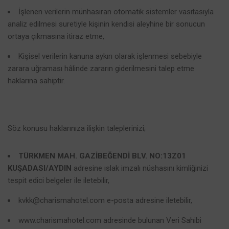
İşlenen verilerin münhasıran otomatik sistemler vasıtasıyla
analiz edilmesi suretiyle kişinin kendisi aleyhine bir sonucun
ortaya çıkmasına itiraz etme,
Kişisel verilerin kanuna aykırı olarak işlenmesi sebebiyle
zarara uğraması hâlinde zararın giderilmesini talep etme
haklarına sahiptir.
Söz konusu haklarınıza ilişkin taleplerinizi;
TÜRKMEN MAH. GAZİBEĞENDİ BLV. NO:13Z01
KUŞADASI/AYDIN
a
dresine ıslak imzalı nüshasını kimliğinizi
tespit edici belgeler ile iletebilir,
kvkk@charismahotel.com
e-posta adresine iletebilir,
www.charismahotel.com
adresinde bulunan Veri Sahibi