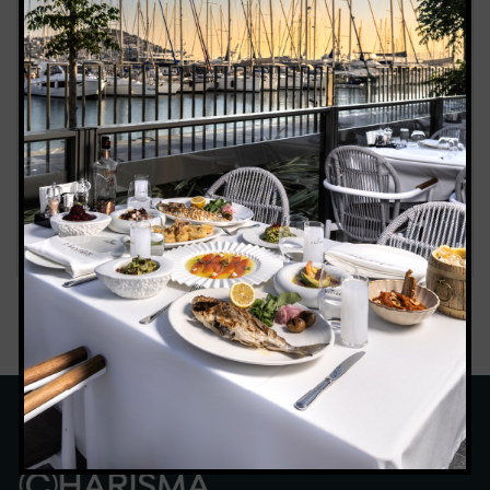
Charides Seafood Restaurant
Kusadasi Farm
Kusadasi Honeymoon
Kusadasi Riding
Kusadasi Where to Visit
Kuşadası Hotel
Kuşadası Lezzet Durağı
Kuşadası Organik Tarım
Kuşadası Seyahat Rehberi
Kuşadası Tatil Rotası