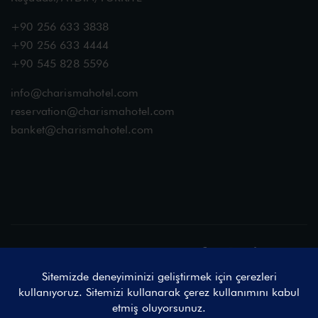
+90 256 633 3838
+90 256 633 4444
+90 545 828 5596
info@charismahotel.com
reservation@charismahotel.com
banket@charismahotel.com
Sosyal Medyada Buluşalım
© 2025 Charisma De Luxe Hotel by Vireo & ProjectAd, Tüm Hakları
Saklıdır.
Charisma De Luxe Hotel Açık Rıza Metni