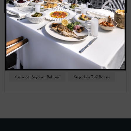
Etiketler
Charides Seafood Restaurant
Kusadasi Farm
Kusadasi Honeymoon
Kusadasi Riding
Kusadasi Where to Visit
Kuşadası Hotel
Kuşadası Lezzet Durağı
Kuşadası Organik Tarım
Kuşadası Seyahat Rehberi
Kuşadası Tatil Rotası