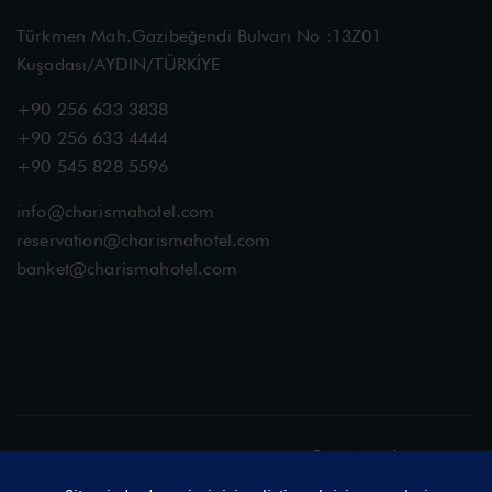
Türkmen Mah.Gazibeğendi Bulvarı No :13Z01
Kuşadası/AYDIN/TÜRKİYE
+90 256 633 3838
+90 256 633 4444
+90 545 828 5596
info@charismahotel.com
reservation@charismahotel.com
banket@charismahotel.com
Sosyal Medyada Buluşalım