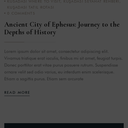
KUSADASI WHERE TO VISIT
,
KUŞADASI SEYAHAT REHBERI
,
KUŞADASI TATIL ROTASI
0
COMMENTS
Ancient City of Ephesus: Journey to the
Depths of History
Lorem ipsum dolor sit amet, consectetur adipiscing elit.
Vivamus tristique erat iaculis, finibus mi sit amet, feugiat turpis.
Donec porttitor erat vitae purus posuere rutrum. Suspendisse
ornare velit sed odio varius, eu interdum enim scelerisque.
Etiam a sagittis purus. Etiam sem arcurate
READ MORE